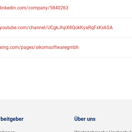
.linkedin.com/company/5840263
w.youtube.com/channel/UCgkJhpX8QokKyaRqFxKs6SA
.xing.com/pages/sikomsoftwaregmbh
rbeitgeber
Über uns