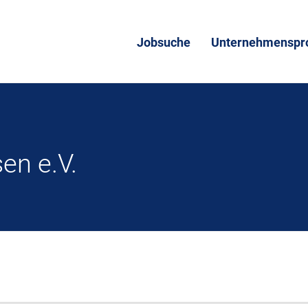
Jobsuche
Unternehmenspro
en e.V.