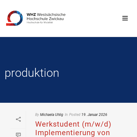
produktion
By
Michaela Uhlig
In
Posted
19. Januar 2026
Werkstudent (m/w/d)
Implementierung von