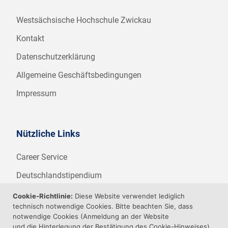
Westsächsische Hochschule Zwickau
Kontakt
Datenschutzerklärung
Allgemeine Geschäftsbedingungen
Impressum
Nützliche Links
Career Service
Deutschlandstipendium
WHZ Firmenstipendium
Cookie-Richtlinie:
Diese Website verwendet lediglich
technisch notwendige Cookies. Bitte beachten Sie, dass
Weitere Angebote der WHZ
notwendige Cookies (Anmeldung an der Website
und die Hinterlegung der Bestätigung des Cookie-Hinweises)