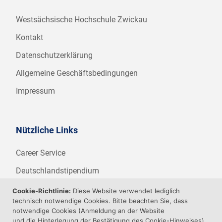
Westsächsische Hochschule Zwickau
Kontakt
Datenschutzerklärung
Allgemeine Geschäftsbedingungen
Impressum
Nützliche Links
Career Service
Deutschlandstipendium
WHZ Firmenstipendium
Cookie-Richtlinie:
Diese Website verwendet lediglich
technisch notwendige Cookies. Bitte beachten Sie, dass
Weitere Angebote der WHZ
notwendige Cookies (Anmeldung an der Website
und die Hinterlegung der Bestätigung des Cookie-Hinweises)