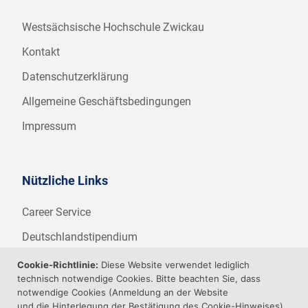
Westsächsische Hochschule Zwickau
Kontakt
Datenschutzerklärung
Allgemeine Geschäftsbedingungen
Impressum
Nützliche Links
Career Service
Deutschlandstipendium
WHZ Firmenstipendium
Cookie-Richtlinie:
Diese Website verwendet lediglich
technisch notwendige Cookies. Bitte beachten Sie, dass
Weitere Angebote der WHZ
notwendige Cookies (Anmeldung an der Website
und die Hinterlegung der Bestätigung des Cookie-Hinweises)