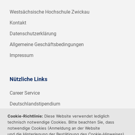
Westsächsische Hochschule Zwickau
Kontakt
Datenschutzerklärung
Allgemeine Geschäftsbedingungen
Impressum
Nützliche Links
Career Service
Deutschlandstipendium
WHZ Firmenstipendium
Cookie-Richtlinie:
Diese Website verwendet lediglich
technisch notwendige Cookies. Bitte beachten Sie, dass
Weitere Angebote der WHZ
notwendige Cookies (Anmeldung an der Website
und die Hinterlegung der Bestätigung des Cookie-Hinweises)