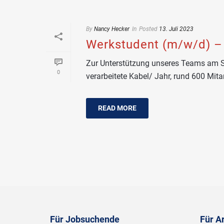
By
Nancy Hecker
In
Posted
13. Juli 2023
Werkstudent (m/w/d) –
Zur Unterstützung unseres Teams am St
0
verarbeitete Kabel/ Jahr, rund 600 Mitarbe
READ MORE
Für Jobsuchende
Für A