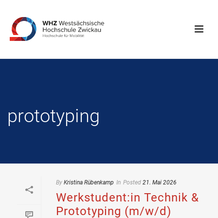
prototyping
By
Kristina Rübenkamp
In
Posted
21. Mai 2026
Werkstudent:in Technik &
Prototyping (m/w/d)