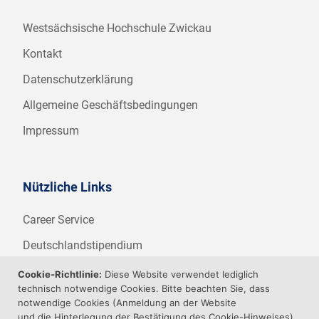
Westsächsische Hochschule Zwickau
Kontakt
Datenschutzerklärung
Allgemeine Geschäftsbedingungen
Impressum
Nützliche Links
Career Service
Deutschlandstipendium
WHZ Firmenstipendium
Cookie-Richtlinie:
Diese Website verwendet lediglich
technisch notwendige Cookies. Bitte beachten Sie, dass
Weitere Angebote der WHZ
notwendige Cookies (Anmeldung an der Website
und die Hinterlegung der Bestätigung des Cookie-Hinweises)