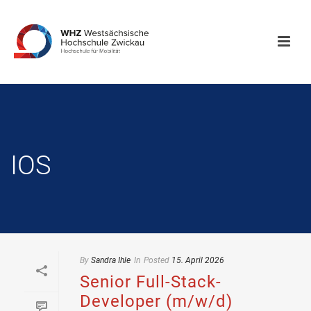
IOS
By
Sandra Ihle
In
Posted
15. April 2026
Senior Full-Stack-
Developer (m/w/d)