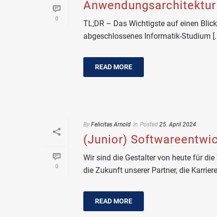
Anwendungsarchitektur
0
TL;DR – Das Wichtigste auf einen Blick
abgeschlossenes Informatik-Studium [..
READ MORE
By
Felicitas Arnold
In
Posted
25. April 2024
(Junior) Softwareentwic
Wir sind die Gestalter von heute für di
0
die Zukunft unserer Partner, die Karrieren
READ MORE