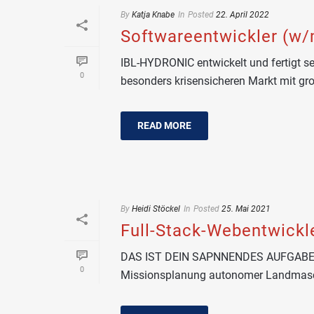
By
Katja Knabe
In
Posted
22. April 2022
Softwareentwickler (w
IBL-HYDRONIC entwickelt und fertigt s
0
besonders krisensicheren Markt mit gro
READ MORE
By
Heidi Stöckel
In
Posted
25. Mai 2021
Full-Stack-Webentwickl
DAS IST DEIN SAPNNENDES AUFGABENGE
0
Missionsplanung autonomer Landmasch