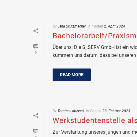
By
Jana Grützmacher
In
Posted
2. April 2024
Bachelorarbeit/Praxis
Über uns: Die SI.SERV GmbH ist ein wic
0
kümmern uns darum, dass bei unseren In
READ MORE
By
Torsten Latussek
In
Posted
28. Februar 2023
Werkstudentenstelle al
Zur Verstärkung unseres jungen und mo