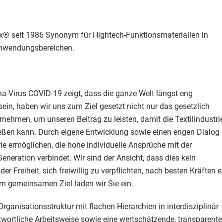
tex® seit 1986 Synonym für Hightech-Funktionsmaterialien in
Anwendungsbereichen.
ona-Virus COVID-19 zeigt, dass die ganze Welt längst eng
in, haben wir uns zum Ziel gesetzt nicht nur das gesetzlich
ehmen, um unseren Beitrag zu leisten, damit die Textilindustri
ießen kann. Durch eigene Entwicklung sowie einen engen Dialog
e ermöglichen, die hohe individuelle Ansprüche mit der
ration verbindet. Wir sind der Ansicht, dass dies kein
 Freiheit, sich freiwillig zu verpflichten, nach besten Kräften e
sem gemeinsamen Ziel laden wir Sie ein.
rganisationsstruktur mit flachen Hierarchien in interdisziplinär
twortliche Arbeitsweise sowie eine wertschätzende, transparente