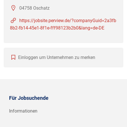
04758 Oschatz
https://jobsite.perview.de/?companyGuid=2a3fb
8b2-fb14-45e1-8f1e-fff98123b2b0&lang=de-DE
Einloggen um Unternehmen zu merken
Für Jobsuchende
Informationen