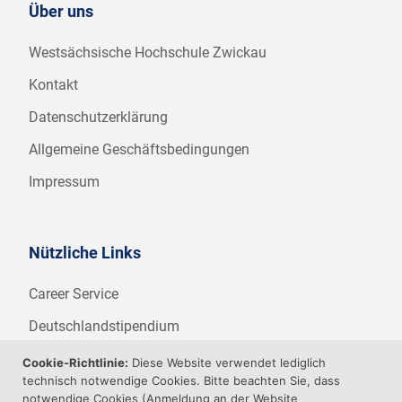
Über uns
Westsächsische Hochschule Zwickau
Kontakt
Datenschutzerklärung
Allgemeine Geschäftsbedingungen
Impressum
Nützliche Links
Career Service
Deutschlandstipendium
WHZ Firmenstipendium
Cookie-Richtlinie:
Diese Website verwendet lediglich
technisch notwendige Cookies. Bitte beachten Sie, dass
Weitere Angebote der WHZ
notwendige Cookies (Anmeldung an der Website