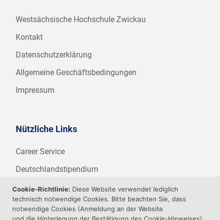
Westsächsische Hochschule Zwickau
Kontakt
Datenschutzerklärung
Allgemeine Geschäftsbedingungen
Impressum
Nützliche Links
Career Service
Deutschlandstipendium
WHZ Firmenstipendium
Cookie-Richtlinie:
Diese Website verwendet lediglich
technisch notwendige Cookies. Bitte beachten Sie, dass
Weitere Angebote der WHZ
notwendige Cookies (Anmeldung an der Website
und die Hinterlegung der Bestätigung des Cookie-Hinweises)