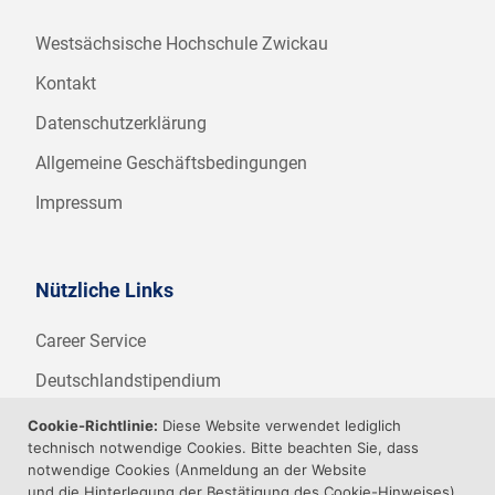
Westsächsische Hochschule Zwickau
Kontakt
Datenschutzerklärung
Allgemeine Geschäftsbedingungen
Impressum
Nützliche Links
Career Service
Deutschlandstipendium
WHZ Firmenstipendium
Cookie-Richtlinie:
Diese Website verwendet lediglich
technisch notwendige Cookies. Bitte beachten Sie, dass
Weitere Angebote der WHZ
notwendige Cookies (Anmeldung an der Website
und die Hinterlegung der Bestätigung des Cookie-Hinweises)