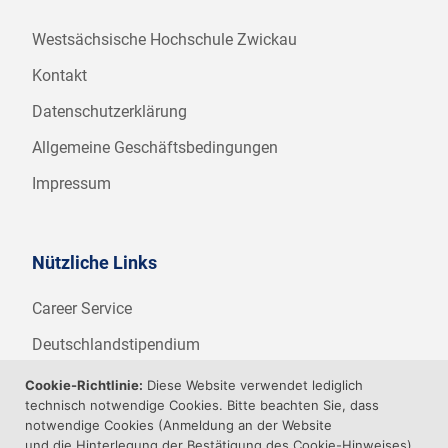
Westsächsische Hochschule Zwickau
Kontakt
Datenschutzerklärung
Allgemeine Geschäftsbedingungen
Impressum
Nützliche Links
Career Service
Deutschlandstipendium
WHZ Firmenstipendium
Cookie-Richtlinie:
Diese Website verwendet lediglich
technisch notwendige Cookies. Bitte beachten Sie, dass
Weitere Angebote der WHZ
notwendige Cookies (Anmeldung an der Website
und die Hinterlegung der Bestätigung des Cookie-Hinweises)