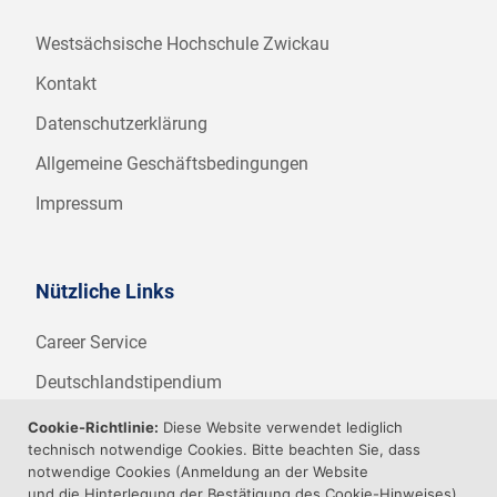
Westsächsische Hochschule Zwickau
Kontakt
Datenschutzerklärung
Allgemeine Geschäftsbedingungen
Impressum
Nützliche Links
Career Service
Deutschlandstipendium
WHZ Firmenstipendium
Cookie-Richtlinie:
Diese Website verwendet lediglich
technisch notwendige Cookies. Bitte beachten Sie, dass
Weitere Angebote der WHZ
notwendige Cookies (Anmeldung an der Website
und die Hinterlegung der Bestätigung des Cookie-Hinweises)