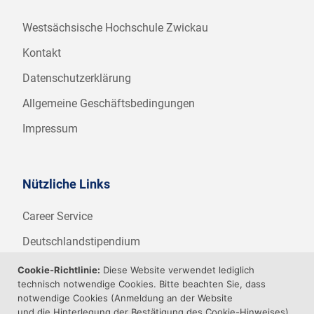
Westsächsische Hochschule Zwickau
Kontakt
Datenschutzerklärung
Allgemeine Geschäftsbedingungen
Impressum
Nützliche Links
Career Service
Deutschlandstipendium
WHZ Firmenstipendium
Cookie-Richtlinie:
Diese Website verwendet lediglich
technisch notwendige Cookies. Bitte beachten Sie, dass
Weitere Angebote der WHZ
notwendige Cookies (Anmeldung an der Website
und die Hinterlegung der Bestätigung des Cookie-Hinweises)