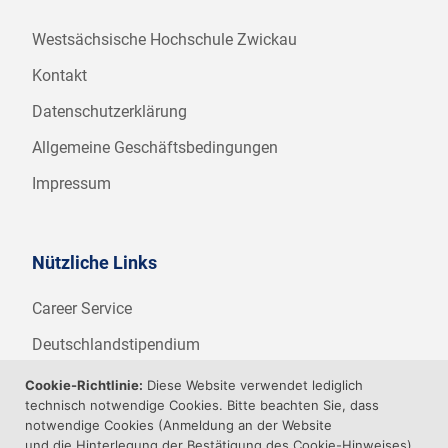
Westsächsische Hochschule Zwickau
Kontakt
Datenschutzerklärung
Allgemeine Geschäftsbedingungen
Impressum
Nützliche Links
Career Service
Deutschlandstipendium
WHZ Firmenstipendium
Cookie-Richtlinie:
Diese Website verwendet lediglich
technisch notwendige Cookies. Bitte beachten Sie, dass
Weitere Angebote der WHZ
notwendige Cookies (Anmeldung an der Website
und die Hinterlegung der Bestätigung des Cookie-Hinweises)