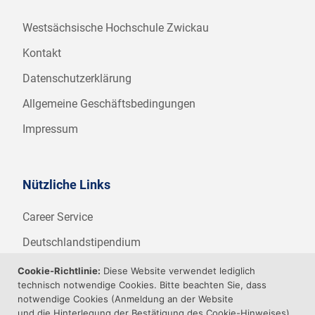
Westsächsische Hochschule Zwickau
Kontakt
Datenschutzerklärung
Allgemeine Geschäftsbedingungen
Impressum
Nützliche Links
Career Service
Deutschlandstipendium
WHZ Firmenstipendium
Cookie-Richtlinie:
Diese Website verwendet lediglich
technisch notwendige Cookies. Bitte beachten Sie, dass
Weitere Angebote der WHZ
notwendige Cookies (Anmeldung an der Website
und die Hinterlegung der Bestätigung des Cookie-Hinweises)