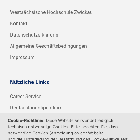
Westsächsische Hochschule Zwickau
Kontakt
Datenschutzerklärung
Allgemeine Geschäftsbedingungen
Impressum
Nützliche Links
Career Service
Deutschlandstipendium
WHZ Firmenstipendium
Cookie-Richtlinie:
Diese Website verwendet lediglich
technisch notwendige Cookies. Bitte beachten Sie, dass
Weitere Angebote der WHZ
notwendige Cookies (Anmeldung an der Website
und die Hinterlegung der Bestätigung des Cookie-Hinweises)