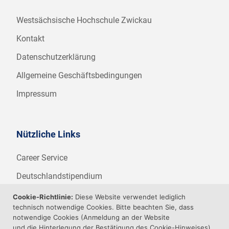
Westsächsische Hochschule Zwickau
Kontakt
Datenschutzerklärung
Allgemeine Geschäftsbedingungen
Impressum
Nützliche Links
Career Service
Deutschlandstipendium
WHZ Firmenstipendium
Cookie-Richtlinie:
Diese Website verwendet lediglich
technisch notwendige Cookies. Bitte beachten Sie, dass
Weitere Angebote der WHZ
notwendige Cookies (Anmeldung an der Website
und die Hinterlegung der Bestätigung des Cookie-Hinweises)