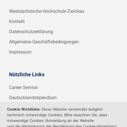
Westsächsische Hochschule Zwickau
Kontakt
Datenschutzerklärung
Allgemeine Geschäftsbedingungen
Impressum
Nützliche Links
Career Service
Deutschlandstipendium
WHZ Firmenstipendium
Cookie-Richtlinie:
Diese Website verwendet lediglich
technisch notwendige Cookies. Bitte beachten Sie, dass
Weitere Angebote der WHZ
notwendige Cookies (Anmeldung an der Website
und die Hinterlegung der Bestätigung des Cookie-Hinweises)