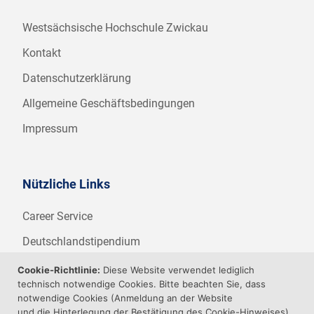
Westsächsische Hochschule Zwickau
Kontakt
Datenschutzerklärung
Allgemeine Geschäftsbedingungen
Impressum
Nützliche Links
Career Service
Deutschlandstipendium
WHZ Firmenstipendium
Cookie-Richtlinie:
Diese Website verwendet lediglich
technisch notwendige Cookies. Bitte beachten Sie, dass
Weitere Angebote der WHZ
notwendige Cookies (Anmeldung an der Website
und die Hinterlegung der Bestätigung des Cookie-Hinweises)