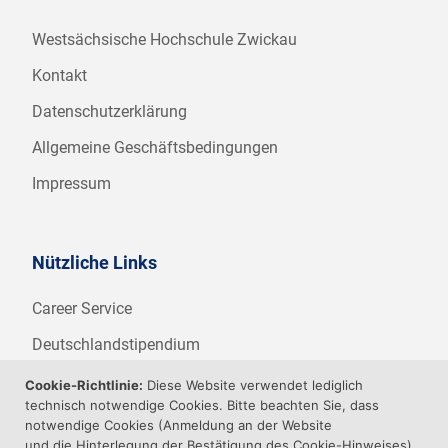
Westsächsische Hochschule Zwickau
Kontakt
Datenschutzerklärung
Allgemeine Geschäftsbedingungen
Impressum
Nützliche Links
Career Service
Deutschlandstipendium
WHZ Firmenstipendium
Cookie-Richtlinie:
Diese Website verwendet lediglich
technisch notwendige Cookies. Bitte beachten Sie, dass
Weitere Angebote der WHZ
notwendige Cookies (Anmeldung an der Website
und die Hinterlegung der Bestätigung des Cookie-Hinweises)