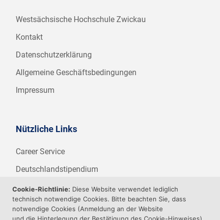
Westsächsische Hochschule Zwickau
Kontakt
Datenschutzerklärung
Allgemeine Geschäftsbedingungen
Impressum
Nützliche Links
Career Service
Deutschlandstipendium
WHZ Firmenstipendium
Cookie-Richtlinie:
Diese Website verwendet lediglich
technisch notwendige Cookies. Bitte beachten Sie, dass
Weitere Angebote der WHZ
notwendige Cookies (Anmeldung an der Website
und die Hinterlegung der Bestätigung des Cookie-Hinweises)