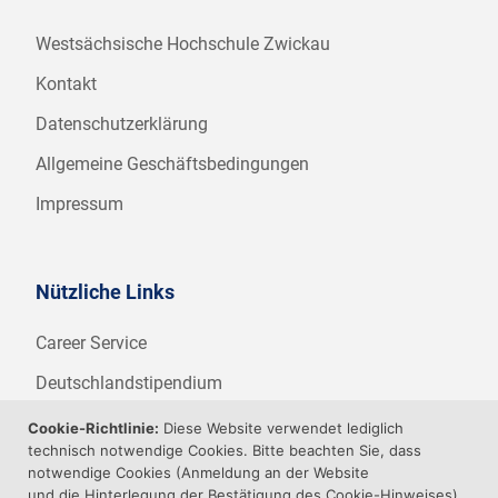
Westsächsische Hochschule Zwickau
Kontakt
Datenschutzerklärung
Allgemeine Geschäftsbedingungen
Impressum
Nützliche Links
Career Service
Deutschlandstipendium
WHZ Firmenstipendium
Cookie-Richtlinie:
Diese Website verwendet lediglich
technisch notwendige Cookies. Bitte beachten Sie, dass
Weitere Angebote der WHZ
notwendige Cookies (Anmeldung an der Website
und die Hinterlegung der Bestätigung des Cookie-Hinweises)