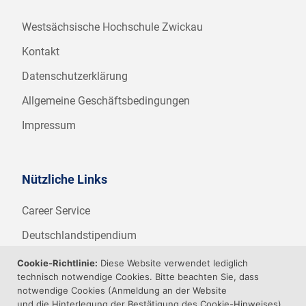
Westsächsische Hochschule Zwickau
Kontakt
Datenschutzerklärung
Allgemeine Geschäftsbedingungen
Impressum
Nützliche Links
Career Service
Deutschlandstipendium
WHZ Firmenstipendium
Cookie-Richtlinie:
Diese Website verwendet lediglich
technisch notwendige Cookies. Bitte beachten Sie, dass
Weitere Angebote der WHZ
notwendige Cookies (Anmeldung an der Website
und die Hinterlegung der Bestätigung des Cookie-Hinweises)