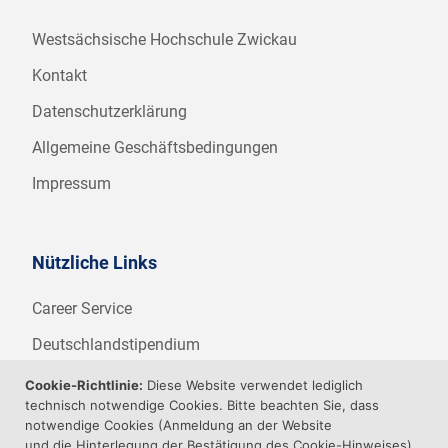
Westsächsische Hochschule Zwickau
Kontakt
Datenschutzerklärung
Allgemeine Geschäftsbedingungen
Impressum
Nützliche Links
Career Service
Deutschlandstipendium
WHZ Firmenstipendium
Cookie-Richtlinie:
Diese Website verwendet lediglich
technisch notwendige Cookies. Bitte beachten Sie, dass
Weitere Angebote der WHZ
notwendige Cookies (Anmeldung an der Website
und die Hinterlegung der Bestätigung des Cookie-Hinweises)