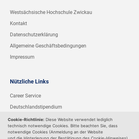
Westsächsische Hochschule Zwickau
Kontakt
Datenschutzerklärung
Allgemeine Geschäftsbedingungen
Impressum
Nützliche Links
Career Service
Deutschlandstipendium
WHZ Firmenstipendium
Cookie-Richtlinie:
Diese Website verwendet lediglich
technisch notwendige Cookies. Bitte beachten Sie, dass
Weitere Angebote der WHZ
notwendige Cookies (Anmeldung an der Website
und die Hinterlegung der Bestätigung des Cookie-Hinweises)