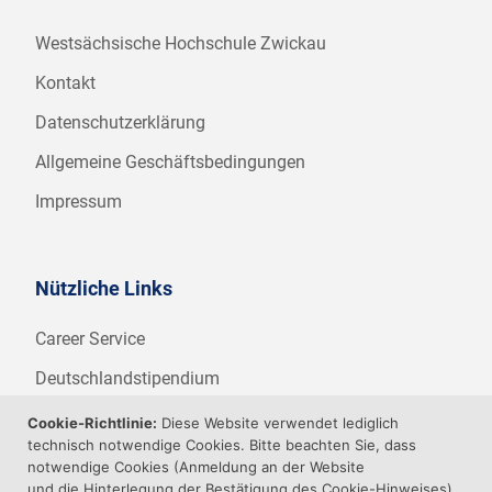
Westsächsische Hochschule Zwickau
Kontakt
Datenschutzerklärung
Allgemeine Geschäftsbedingungen
Impressum
Nützliche Links
Career Service
Deutschlandstipendium
WHZ Firmenstipendium
Cookie-Richtlinie:
Diese Website verwendet lediglich
technisch notwendige Cookies. Bitte beachten Sie, dass
Weitere Angebote der WHZ
notwendige Cookies (Anmeldung an der Website
und die Hinterlegung der Bestätigung des Cookie-Hinweises)