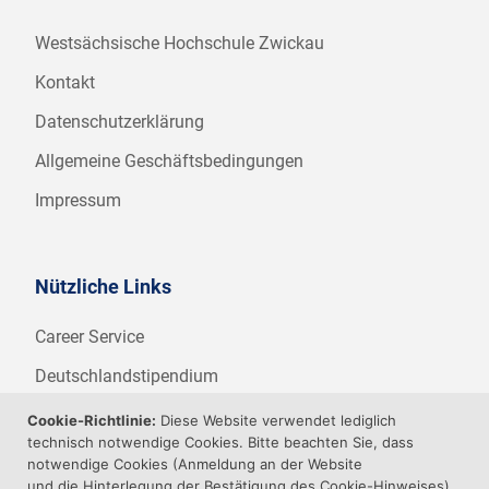
Westsächsische Hochschule Zwickau
Kontakt
Datenschutzerklärung
Allgemeine Geschäftsbedingungen
Impressum
Nützliche Links
Career Service
Deutschlandstipendium
WHZ Firmenstipendium
Cookie-Richtlinie:
Diese Website verwendet lediglich
technisch notwendige Cookies. Bitte beachten Sie, dass
Weitere Angebote der WHZ
notwendige Cookies (Anmeldung an der Website
und die Hinterlegung der Bestätigung des Cookie-Hinweises)