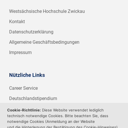
Westsächsische Hochschule Zwickau
Kontakt
Datenschutzerklärung
Allgemeine Geschäftsbedingungen
Impressum
Nützliche Links
Career Service
Deutschlandstipendium
WHZ Firmenstipendium
Cookie-Richtlinie:
Diese Website verwendet lediglich
technisch notwendige Cookies. Bitte beachten Sie, dass
Weitere Angebote der WHZ
notwendige Cookies (Anmeldung an der Website
und die Hinterlegung der Bestätigung des Cookie-Hinweises)