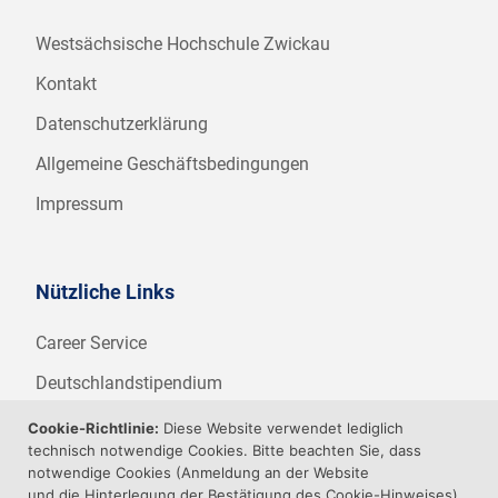
Westsächsische Hochschule Zwickau
Kontakt
Datenschutzerklärung
Allgemeine Geschäftsbedingungen
Impressum
Nützliche Links
Career Service
Deutschlandstipendium
WHZ Firmenstipendium
Cookie-Richtlinie:
Diese Website verwendet lediglich
technisch notwendige Cookies. Bitte beachten Sie, dass
Weitere Angebote der WHZ
notwendige Cookies (Anmeldung an der Website
und die Hinterlegung der Bestätigung des Cookie-Hinweises)