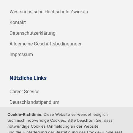
Westsächsische Hochschule Zwickau
Kontakt
Datenschutzerklärung
Allgemeine Geschäftsbedingungen
Impressum
Nützliche Links
Career Service
Deutschlandstipendium
WHZ Firmenstipendium
Cookie-Richtlinie:
Diese Website verwendet lediglich
technisch notwendige Cookies. Bitte beachten Sie, dass
Weitere Angebote der WHZ
notwendige Cookies (Anmeldung an der Website
und die Hinterlegung der Bestätigung des Cookie-Hinweises)