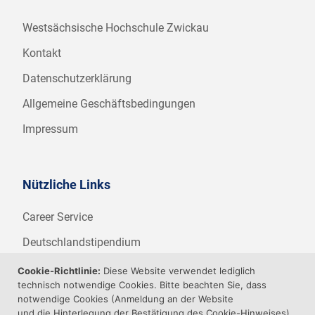
Westsächsische Hochschule Zwickau
Kontakt
Datenschutzerklärung
Allgemeine Geschäftsbedingungen
Impressum
Nützliche Links
Career Service
Deutschlandstipendium
WHZ Firmenstipendium
Cookie-Richtlinie:
Diese Website verwendet lediglich
technisch notwendige Cookies. Bitte beachten Sie, dass
Weitere Angebote der WHZ
notwendige Cookies (Anmeldung an der Website
und die Hinterlegung der Bestätigung des Cookie-Hinweises)