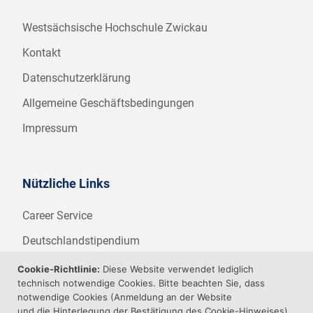
Westsächsische Hochschule Zwickau
Kontakt
Datenschutzerklärung
Allgemeine Geschäftsbedingungen
Impressum
Nützliche Links
Career Service
Deutschlandstipendium
WHZ Firmenstipendium
Cookie-Richtlinie:
Diese Website verwendet lediglich
technisch notwendige Cookies. Bitte beachten Sie, dass
Weitere Angebote der WHZ
notwendige Cookies (Anmeldung an der Website
und die Hinterlegung der Bestätigung des Cookie-Hinweises)