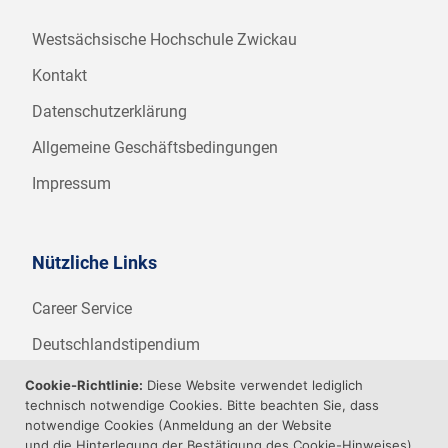
Westsächsische Hochschule Zwickau
Kontakt
Datenschutzerklärung
Allgemeine Geschäftsbedingungen
Impressum
Nützliche Links
Career Service
Deutschlandstipendium
WHZ Firmenstipendium
Cookie-Richtlinie:
Diese Website verwendet lediglich
technisch notwendige Cookies. Bitte beachten Sie, dass
Weitere Angebote der WHZ
notwendige Cookies (Anmeldung an der Website
und die Hinterlegung der Bestätigung des Cookie-Hinweises)