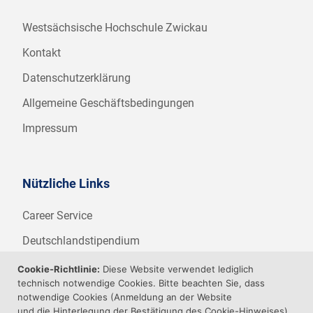
Westsächsische Hochschule Zwickau
Kontakt
Datenschutzerklärung
Allgemeine Geschäftsbedingungen
Impressum
Nützliche Links
Career Service
Deutschlandstipendium
WHZ Firmenstipendium
Cookie-Richtlinie:
Diese Website verwendet lediglich
technisch notwendige Cookies. Bitte beachten Sie, dass
Weitere Angebote der WHZ
notwendige Cookies (Anmeldung an der Website
und die Hinterlegung der Bestätigung des Cookie-Hinweises)