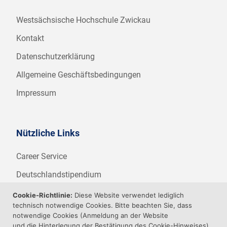
Westsächsische Hochschule Zwickau
Kontakt
Datenschutzerklärung
Allgemeine Geschäftsbedingungen
Impressum
Nützliche Links
Career Service
Deutschlandstipendium
WHZ Firmenstipendium
Cookie-Richtlinie:
Diese Website verwendet lediglich
technisch notwendige Cookies. Bitte beachten Sie, dass
Weitere Angebote der WHZ
notwendige Cookies (Anmeldung an der Website
und die Hinterlegung der Bestätigung des Cookie-Hinweises)