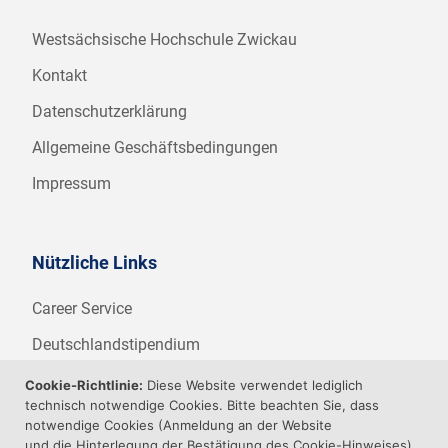
Westsächsische Hochschule Zwickau
Kontakt
Datenschutzerklärung
Allgemeine Geschäftsbedingungen
Impressum
Nützliche Links
Career Service
Deutschlandstipendium
WHZ Firmenstipendium
Cookie-Richtlinie:
Diese Website verwendet lediglich
technisch notwendige Cookies. Bitte beachten Sie, dass
Weitere Angebote der WHZ
notwendige Cookies (Anmeldung an der Website
und die Hinterlegung der Bestätigung des Cookie-Hinweises)