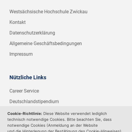
Westsächsische Hochschule Zwickau
Kontakt
Datenschutzerklärung
Allgemeine Geschäftsbedingungen
Impressum
Nützliche Links
Career Service
Deutschlandstipendium
WHZ Firmenstipendium
Cookie-Richtlinie:
Diese Website verwendet lediglich
technisch notwendige Cookies. Bitte beachten Sie, dass
Weitere Angebote der WHZ
notwendige Cookies (Anmeldung an der Website
und die Hinterlegung der Bestätigung des Cookie-Hinweises)