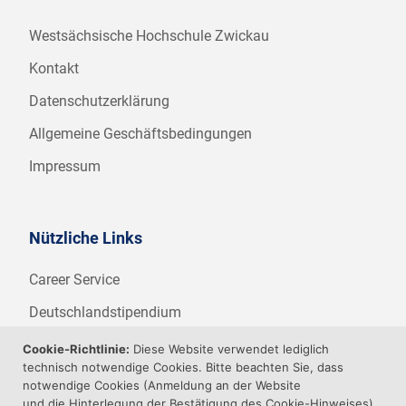
Westsächsische Hochschule Zwickau
Kontakt
Datenschutzerklärung
Allgemeine Geschäftsbedingungen
Impressum
Nützliche Links
Career Service
Deutschlandstipendium
WHZ Firmenstipendium
Cookie-Richtlinie:
Diese Website verwendet lediglich
technisch notwendige Cookies. Bitte beachten Sie, dass
Weitere Angebote der WHZ
notwendige Cookies (Anmeldung an der Website
und die Hinterlegung der Bestätigung des Cookie-Hinweises)