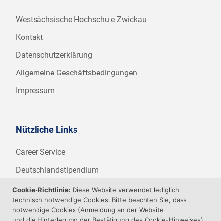
Westsächsische Hochschule Zwickau
Kontakt
Datenschutzerklärung
Allgemeine Geschäftsbedingungen
Impressum
Nützliche Links
Career Service
Deutschlandstipendium
WHZ Firmenstipendium
Cookie-Richtlinie:
Diese Website verwendet lediglich
technisch notwendige Cookies. Bitte beachten Sie, dass
Weitere Angebote der WHZ
notwendige Cookies (Anmeldung an der Website
und die Hinterlegung der Bestätigung des Cookie-Hinweises)