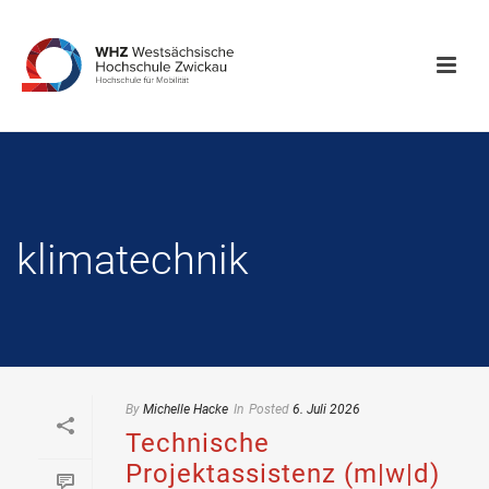
klimatechnik
By
Michelle Hacke
In
Posted
6. Juli 2026
Technische
Projektassistenz (m|w|d)