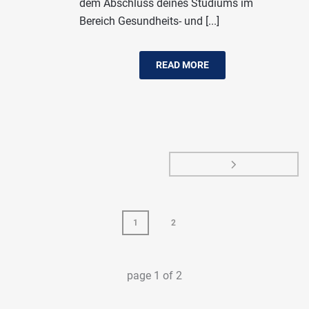
dem Abschluss deines Studiums im
Bereich Gesundheits- und [...]
READ MORE
1
2
page
1
of
2