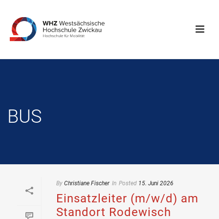
BUS
By
Christiane Fischer
In
Posted
15. Juni 2026
Einsatzleiter (m/w/d) am
Standort Rodewisch