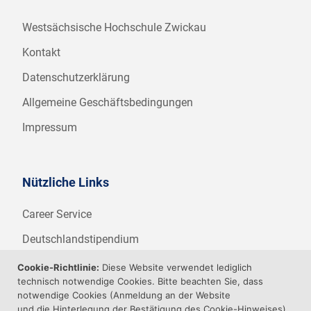
Westsächsische Hochschule Zwickau
Kontakt
Datenschutzerklärung
Allgemeine Geschäftsbedingungen
Impressum
Nützliche Links
Career Service
Deutschlandstipendium
WHZ Firmenstipendium
Cookie-Richtlinie:
Diese Website verwendet lediglich
technisch notwendige Cookies. Bitte beachten Sie, dass
Weitere Angebote der WHZ
notwendige Cookies (Anmeldung an der Website
und die Hinterlegung der Bestätigung des Cookie-Hinweises)